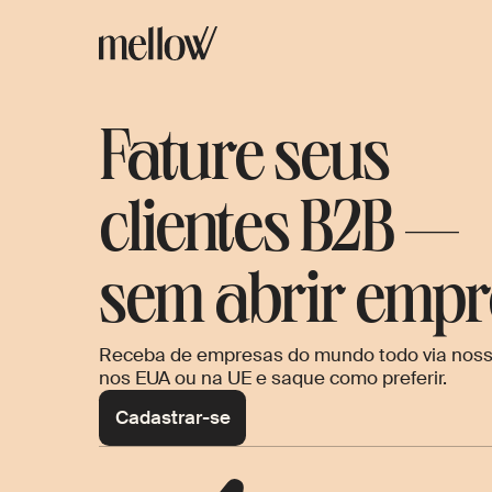
Fature seus
clientes B2B 
sem abrir emp
Receba de empresas do mundo todo via noss
nos EUA ou na UE e saque como preferir.
Cadastrar-se