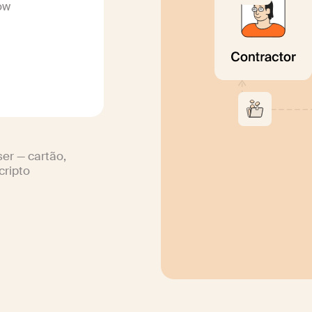
ow
er — cartão,
cripto