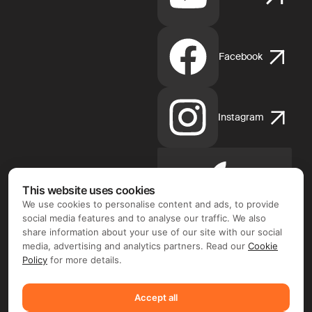
Facebook
Instagram
Apple
This website uses cookies
App
We use cookies to personalise content and ads, to provide
Store
social media features and to analyse our traffic. We also
share information about your use of our site with our social
media, advertising and analytics partners. Read our
Cookie
Policy
for more details.
Google
Accept all
Play