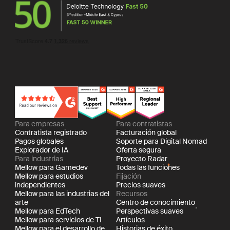
Para empresas
Para contratistas
Contratista registrado
Facturación global
Pagos globales
Soporte para Digital Nomad
Explorador de IA
Oferta segura
Para industrias
Proyecto Radar
Mellow para Gamedev
Todas las funciones
Mellow para estudios
Fijación
independientes
Precios suaves
Mellow para las industrias del
Recursos
arte
Centro de conocimiento
Mellow para EdTech
Perspectivas suaves
Mellow para servicios de TI
Artículos
Mellow para el desarrollo de
Historias de éxito