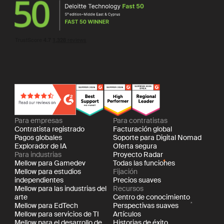
Para empresas
Para contratistas
Contratista registrado
Facturación global
Pagos globales
Soporte para Digital Nomad
Explorador de IA
Oferta segura
Para industrias
Proyecto Radar
Mellow para Gamedev
Todas las funciones
Mellow para estudios
Fijación
independientes
Precios suaves
Mellow para las industrias del
Recursos
arte
Centro de conocimiento
Mellow para EdTech
Perspectivas suaves
Mellow para servicios de TI
Artículos
Mellow para el desarrollo de
Historias de éxito