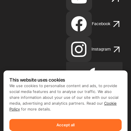
Facebook
Instagram
Apple
This website uses cookies
App
We use cookies to personalise content and ads, to provide
Store
social media features and to analyse our traffic. We also
share information about your use of our site with our social
media, advertising and analytics partners. Read our
Cookie
Policy
for more details.
Google
Accept all
Play