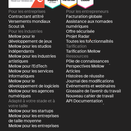
Pour les entreprises
Pour les entrepreneurs
Contractant attitré
Facturation globale
Versements mondiaux
Assistance aux nomades
Scout IA
numériques
Pour les industries
Offre sécurisée
Mellow pour le
Projet Radar
développement de jeux
Toutes les fonctionnalités
Mellow pour les studios
Tarification
indépendants
Tarification Mellow
Mellow pour les industries
Ressources
artistiques
Pôle de connaissances
Mellow pour l'EdTech
Perspectives Mellow
Mellow pour les services
Articles
informatiques
Histoires de réussite
Mellow pour le
Journal des modifications
développement de logiciels
Événements et webinaires
Mellow pour les agences
Glossaire de l'avenir du travail
numériques
Nouveau cahier de travail
Adapté à votre stade et à
API Documentation
votre taille
Mellow pour les startups
Mellow pour les entreprises
de taille moyenne
Mellow pour les entreprises