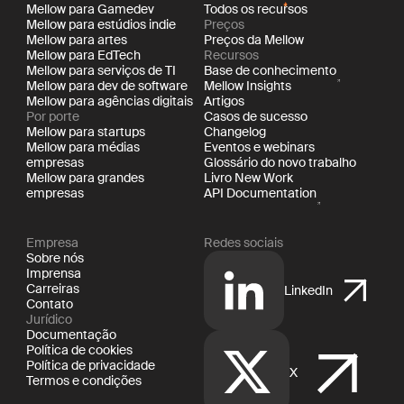
Mellow para Gamedev
Todos os recursos
Mellow para estúdios indie
Preços
Mellow para artes
Preços da Mellow
Mellow para EdTech
Recursos
Mellow para serviços de TI
Base de conhecimento
Mellow para dev de software
Mellow Insights
Mellow para agências digitais
Artigos
Por porte
Casos de sucesso
Mellow para startups
Changelog
Mellow para médias
Eventos e webinars
empresas
Glossário do novo trabalho
Mellow para grandes
Livro New Work
empresas
API Documentation
Empresa
Redes sociais
Sobre nós
Imprensa
Carreiras
LinkedIn
Contato
Jurídico
Documentação
Política de cookies
Política de privacidade
X
Termos e condições