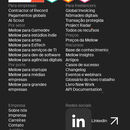
Para empresas
Para freelancers
Contractor of Record
Global Invoicing
Pagamentos globais
Nômades digitais
AI Scout
Transação protegida
Por setor
Project Radar
Mellow para Gamedev
Todos os recursos
Mellow para estúdios indie
Preços
Mellow para artes
Preços da Mellow
Mellow para EdTech
Recursos
Mellow para serviços de TI
Base de conhecimento
Mellow para dev de software
Mellow Insights
Mellow para agências digitais
Artigos
Por porte
Casos de sucesso
Mellow para startups
Changelog
Mellow para médias
Eventos e webinars
empresas
Glossário do novo trabalho
Mellow para grandes
Livro New Work
empresas
API Documentation
Empresa
Redes sociais
Sobre nós
Imprensa
Carreiras
LinkedIn
Contato