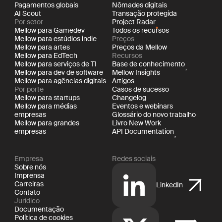
Pagamentos globais
Nômades digitais
AI Scout
Transação protegida
Por setor
Project Radar
Mellow para Gamedev
Todos os recursos
Mellow para estúdios indie
Preços
Mellow para artes
Preços da Mellow
Mellow para EdTech
Recursos
Mellow para serviços de TI
Base de conhecimento
Mellow para dev de software
Mellow Insights
Mellow para agências digitais
Artigos
Por porte
Casos de sucesso
Mellow para startups
Changelog
Mellow para médias
Eventos e webinars
empresas
Glossário do novo trabalho
Mellow para grandes
Livro New Work
empresas
API Documentation
Empresa
Redes sociais
Sobre nós
Imprensa
Carreiras
LinkedIn
Contato
Jurídico
Documentação
Política de cookies