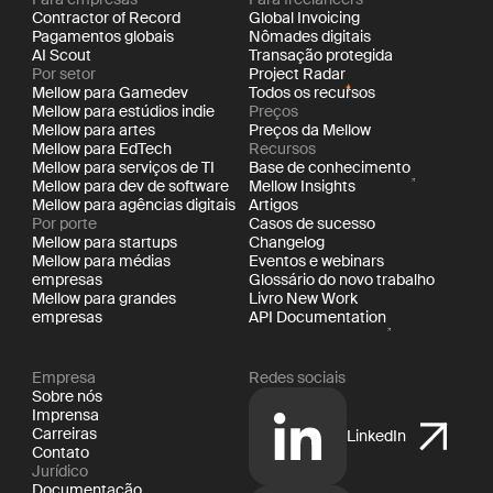
Contractor of Record
Global Invoicing
Pagamentos globais
Nômades digitais
AI Scout
Transação protegida
Por setor
Project Radar
Mellow para Gamedev
Todos os recursos
Mellow para estúdios indie
Preços
Mellow para artes
Preços da Mellow
Mellow para EdTech
Recursos
Mellow para serviços de TI
Base de conhecimento
Mellow para dev de software
Mellow Insights
Mellow para agências digitais
Artigos
Por porte
Casos de sucesso
Mellow para startups
Changelog
Mellow para médias
Eventos e webinars
empresas
Glossário do novo trabalho
Mellow para grandes
Livro New Work
empresas
API Documentation
Empresa
Redes sociais
Sobre nós
Imprensa
Carreiras
LinkedIn
Contato
Jurídico
Documentação