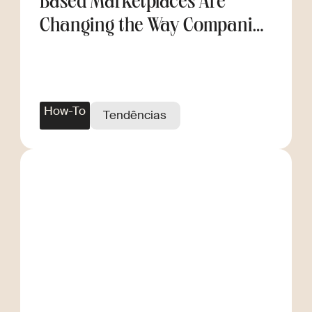
Based Marketplaces Are
Changing the Way Companies
Scale
How-To
Tendências