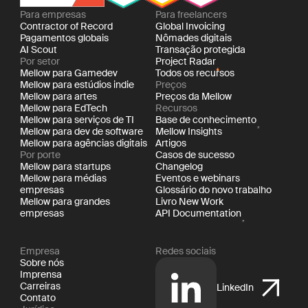
Para empresas
Para freelancers
Contractor of Record
Global Invoicing
Pagamentos globais
Nômades digitais
AI Scout
Transação protegida
Por setor
Project Radar
Mellow para Gamedev
Todos os recursos
Mellow para estúdios indie
Preços
Mellow para artes
Preços da Mellow
Mellow para EdTech
Recursos
Mellow para serviços de TI
Base de conhecimento
Mellow para dev de software
Mellow Insights
Mellow para agências digitais
Artigos
Por porte
Casos de sucesso
Mellow para startups
Changelog
Mellow para médias
Eventos e webinars
empresas
Glossário do novo trabalho
Mellow para grandes
Livro New Work
empresas
API Documentation
Empresa
Redes sociais
Sobre nós
Imprensa
Carreiras
LinkedIn
Contato