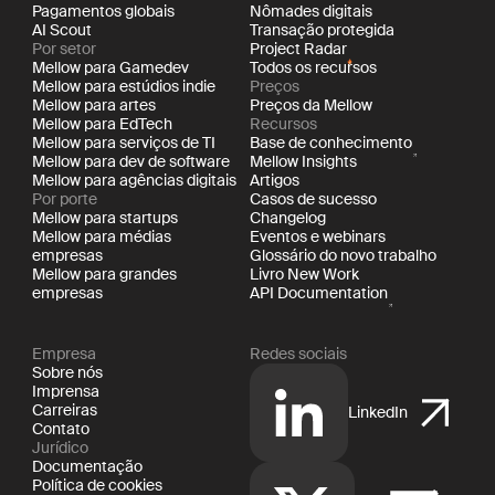
Pagamentos globais
Nômades digitais
AI Scout
Transação protegida
Por setor
Project Radar
Mellow para Gamedev
Todos os recursos
Mellow para estúdios indie
Preços
Mellow para artes
Preços da Mellow
Mellow para EdTech
Recursos
Mellow para serviços de TI
Base de conhecimento
Mellow para dev de software
Mellow Insights
Mellow para agências digitais
Artigos
Por porte
Casos de sucesso
Mellow para startups
Changelog
Mellow para médias
Eventos e webinars
empresas
Glossário do novo trabalho
Mellow para grandes
Livro New Work
empresas
API Documentation
Empresa
Redes sociais
Sobre nós
Imprensa
Carreiras
LinkedIn
Contato
Jurídico
Documentação
Política de cookies