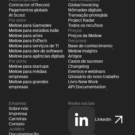
Contractor of Record
Global Invoicing
Pagamentos globais
Nômades digitais
AI Scout
Transação protegida
Por setor
Project Radar
Mellow para Gamedev
Todos os recursos
Mellow para estúdios indie
Preços
Mellow para artes
Preços da Mellow
Mellow para EdTech
Recursos
Mellow para serviços de TI
Base de conhecimento
Mellow para dev de software
Mellow Insights
Mellow para agências digitais
Artigos
Por porte
Casos de sucesso
Mellow para startups
Changelog
Mellow para médias
Eventos e webinars
empresas
Glossário do novo trabalho
Mellow para grandes
Livro New Work
empresas
API Documentation
Empresa
Redes sociais
Sobre nós
Imprensa
Carreiras
LinkedIn
Contato
Jurídico
Documentação