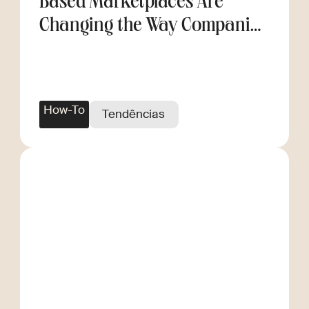
Based Marketplaces Are
Changing the Way Companies
Scale
How-To
Tendências