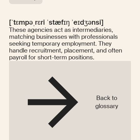
[ˈtɛmpəˌrɛri ˈstæfɪŋ ˈeɪdʒənsi]
These agencies act as intermediaries,
matching businesses with professionals
seeking temporary employment. They
handle recruitment, placement, and often
payroll for short-term positions.
Back to
glossary