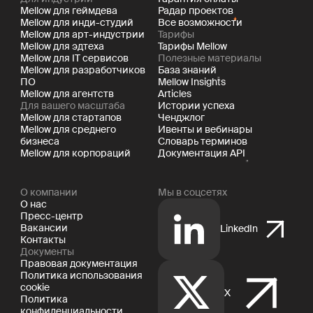
Mellow для геймдева
Радар проектов
Mellow для инди-студий
Все возможности
Mellow для арт-индустрии
Тарифы
Mellow для эдтеха
Тарифы Mellow
Mellow для IT сервисов
Полезные материалы
Mellow для разработчиков
База знаний
ПО
Mellow Insights
Mellow для агентств
Articles
Для вашего масштаба
Истории успеха
Mellow для стартапов
Ченджлог
Mellow для среднего
Ивенты и вебинары
бизнеса
Словарь терминов
Mellow для корпораций
Документация API
О компании
Мы в соцсетях
О нас
Пресс-центр
Вакансии
LinkedIn
Контакты
Документы
Правовая документация
Политика использования
cookie
X
Политика
конфиденциальности