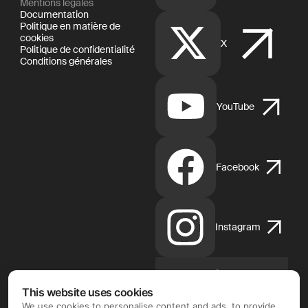
Mentions légales
Documentation
Politique en matière de
cookies
X
Politique de confidentialité
Conditions générales
YouTube
Facebook
Instagram
App
This website uses cookies
Store
We use cookies to personalise content and ads, to provide