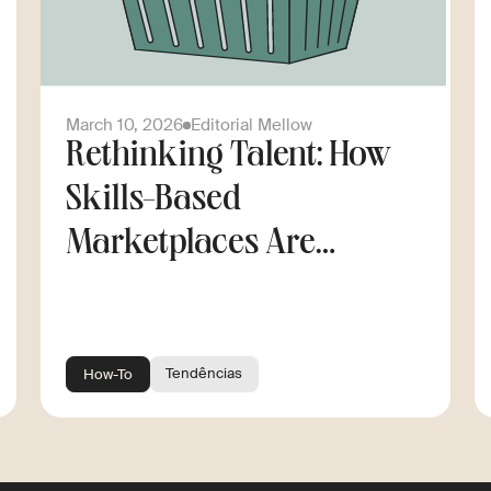
March 10, 2026
Editorial Mellow
Rethinking Talent: How
Skills-Based
Marketplaces Are
Changing the Way
Companies Scale
Tendências
How-To