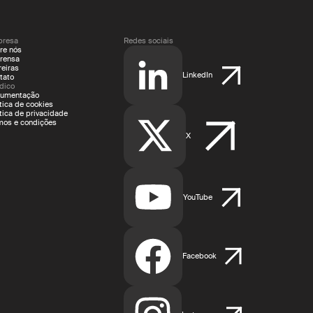
resa
Redes sociais
re nós
rensa
reiras
LinkedIn
tato
ídico
umentação
ítica de cookies
ítica de privacidade
mos e condições
X
YouTube
Facebook