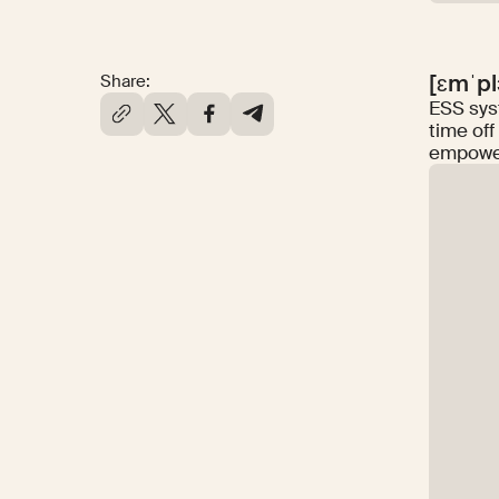
[ɛmˈplɔ
Share:
ESS sys
time of
empowe