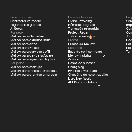
Para empresas
Para freelancers
Emp
Contractor of Record
Global Invoicing
Sob
Pagamentos globais
Nômades digitais
Imp
AI Scout
Transação protegida
Car
Por setor
Project Radar
Con
Mellow para Gamedev
Todos os recursos
Jur
Mellow para estúdios indie
Preços
Doc
Mellow para artes
Preços da Mellow
Pol
Mellow para EdTech
Recursos
Pol
Mellow para serviços de TI
Base de conhecimento
Ter
Mellow para dev de software
Mellow Insights
Mellow para agências digitais
Artigos
Por porte
Casos de sucesso
Mellow para startups
Changelog
Mellow para médias empresas
Eventos e webinars
Mellow para grandes empresas
Glossário do novo trabalho
Livro New Work
API Documentation