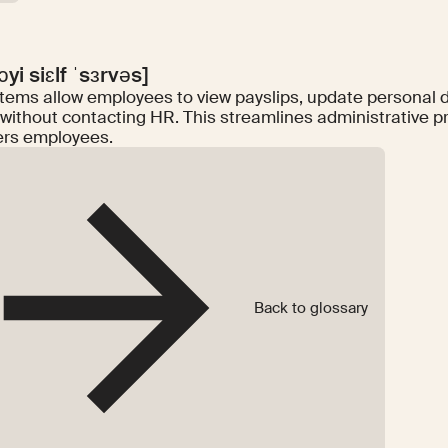
yi siɛlf ˈsɜrvəs]
tems allow employees to view payslips, update personal d
f without contacting HR. This streamlines administrative 
rs employees.
Back to glossary