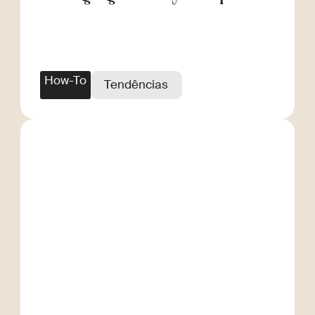
Scale
How-To
Tendências