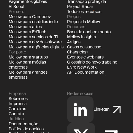
Pagamentos globais
Transação protegida
AI Scout
Project Radar
Por setor
Todos os recursos
Mellow para Gamedev
Preços
Mellow para estúdios indie
Preços da Mellow
Mellow para artes
Recursos
Mellow para EdTech
Base de conhecimento
Mellow para serviços de TI
Mellow Insights
Mellow para dev de software
Artigos
Mellow para agências digitais
Casos de sucesso
Por porte
Changelog
Mellow para startups
Eventos e webinars
Mellow para médias
Glossário do novo trabalho
empresas
Livro New Work
Mellow para grandes
API Documentation
empresas
Empresa
Redes sociais
Sobre nós
Imprensa
Carreiras
LinkedIn
Contato
Jurídico
Documentação
Política de cookies