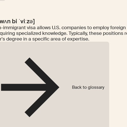
wʌn bi ˈviːzə]
n-immigrant visa allows U.S. companies to employ foreign 
equiring specialized knowledge. Typically, these positions r
's degree in a specific area of expertise.
Back to glossary