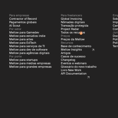
Para empresas
Para freelancers
Emp
Contractor of Record
Global Invoicing
Sob
Pagamentos globais
Nômades digitais
Imp
AI Scout
Transação protegida
Car
Por setor
Project Radar
Con
Mellow para Gamedev
Todos os recursos
Jur
Mellow para estúdios indie
Preços
Doc
Mellow para artes
Preços da Mellow
Pol
Mellow para EdTech
Recursos
Pol
Mellow para serviços de TI
Base de conhecimento
Ter
Mellow para dev de software
Mellow Insights
Mellow para agências digitais
Artigos
Por porte
Casos de sucesso
Mellow para startups
Changelog
Mellow para médias empresas
Eventos e webinars
Mellow para grandes empresas
Glossário do novo trabalho
Livro New Work
API Documentation