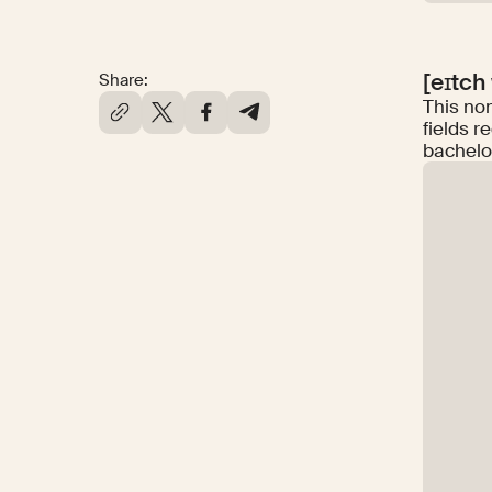
[eɪtch 
Share:
This no
fields r
bachelor