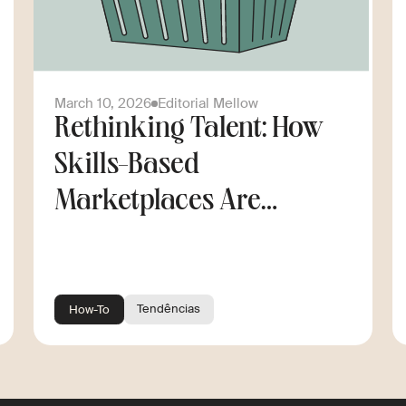
March 10, 2026
Editorial Mellow
Rethinking Talent: How
Skills-Based
Marketplaces Are
Changing the Way
Companies Scale
Tendências
How-To