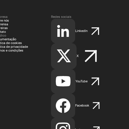
resa
Redes sociais
re nós
rensa
reiras
LinkedIn
tato
ídico
umentação
ítica de cookies
ítica de privacidade
mos e condições
X
YouTube
Facebook