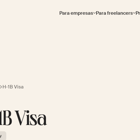
Para empresas
Para freelancers
P
H-1B Visa
1B Visa
y