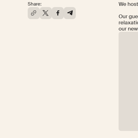
We
hos
Share:
Our gue
relaxat
our ne