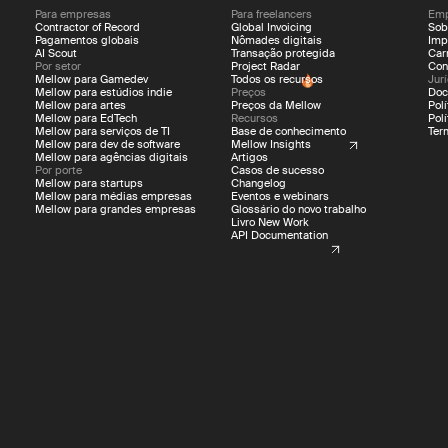
Para empresas
Para freelancers
Emp
Contractor of Record
Global Invoicing
Sob
Pagamentos globais
Nômades digitais
Imp
AI Scout
Transação protegida
Car
Por setor
Project Radar
Con
Mellow para Gamedev
Todos os recursos
Jur
Mellow para estúdios indie
Preços
Doc
Mellow para artes
Preços da Mellow
Pol
Mellow para EdTech
Recursos
Pol
Mellow para serviços de TI
Base de conhecimento
Ter
Mellow para dev de software
Mellow Insights
Mellow para agências digitais
Artigos
Por porte
Casos de sucesso
Mellow para startups
Changelog
Mellow para médias empresas
Eventos e webinars
Mellow para grandes empresas
Glossário do novo trabalho
Livro New Work
API Documentation