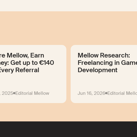
re Mellow, Earn
Mellow Research:
ey: Get up to €140
Freelancing in Gam
Every Referral
Development
, 2025
Editorial Mellow
Jun 16, 2026
Editorial Mel