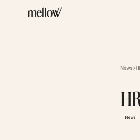
News
H
HR
News