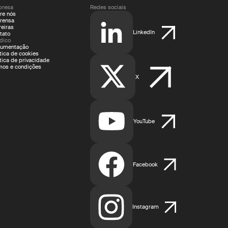
resa
Redes sociais
re nós
rensa
reiras
LinkedIn
tato
ídico
umentação
ítica de cookies
ítica de privacidade
mos e condições
X
YouTube
Facebook
Instagram