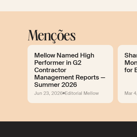
Menções
Mellow Named High
Sha
Performer in G2
Mon
Contractor
for 
Management Reports —
Summer 2026
Jun 23, 2026
Editorial Mellow
Mar 4