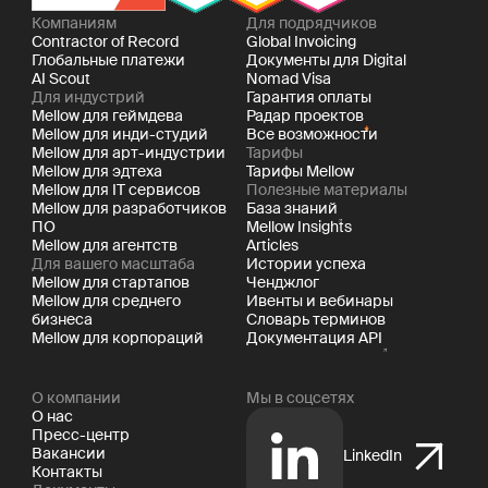
Компаниям
Для подрядчиков
Contractor of Record
Global Invoicing
Глобальные платежи
Документы для Digital
AI Scout
Nomad Visa
Для индустрий
Гарантия оплаты
Mellow для геймдева
Радар проектов
Mellow для инди-студий
Все возможности
Mellow для арт-индустрии
Тарифы
Mellow для эдтеха
Тарифы Mellow
Mellow для IT сервисов
Полезные материалы
Mellow для разработчиков
База знаний
ПО
Mellow Insights
Mellow для агентств
Articles
Для вашего масштаба
Истории успеха
Mellow для стартапов
Ченджлог
Mellow для среднего
Ивенты и вебинары
бизнеса
Словарь терминов
Mellow для корпораций
Документация API
О компании
Мы в соцсетях
О нас
Пресс-центр
Вакансии
LinkedIn
Контакты