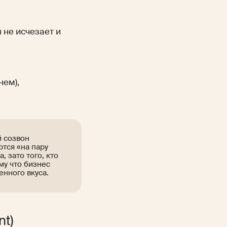
 не исчезает и
нем),
й созвон
тся «на пару
 зато того, кто
му что бизнес
енного вкуса.
t)