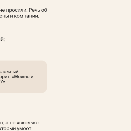
не просили. Речь об
еньги компании.
й;
 сложный
ворит: «Можно и
м?»
т, а не «сколько
который умеет