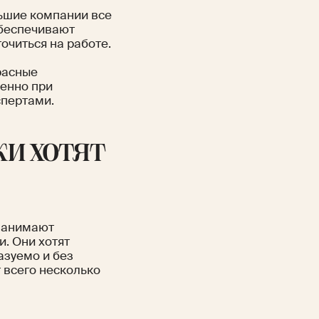
льшие компании все
обеспечивают
очиться на работе.
расные
бенно при
спертами.
ки хотят
 нанимают
и. Они хотят
азуемо и без
 всего несколько