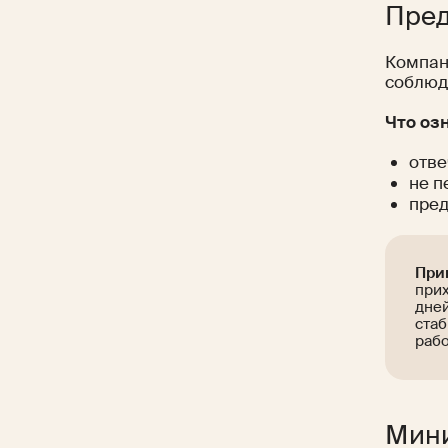
Пред
Компан
соблюд
Что оз
отве
не п
пред
При
прих
дней
стаб
рабо
Мини