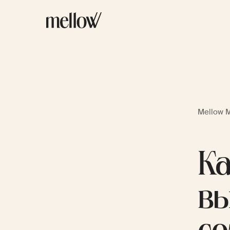
Mellow 
Ка
вы