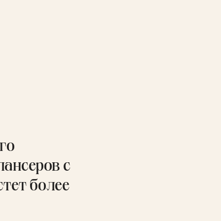
го
лансеров с
стет более