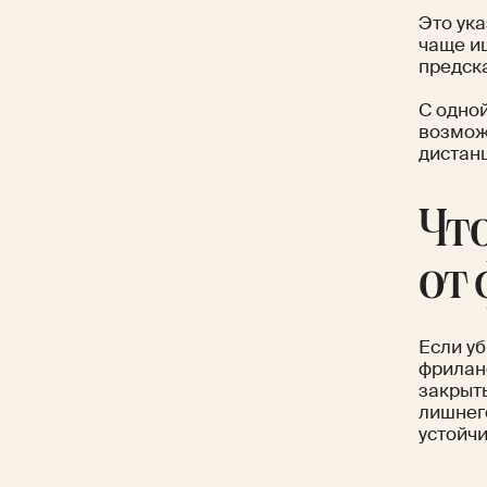
Это ук
чаще и
предск
С одно
возмож
дистан
Что
от
Если у
фриланс
закрыть
лишнег
устойч