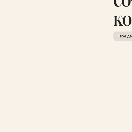
со
к
Твое д