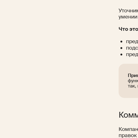
Уточним
умении
Что эт
пред
подс
пред
При
функ
так,
Комм
Компани
правок 