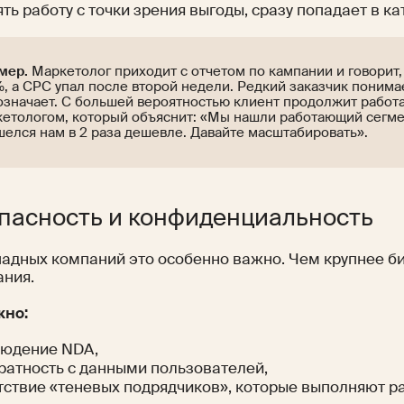
ть работу с точки зрения выгоды, сразу попадает в к
мер.
Маркетолог приходит с отчетом по кампании и говорит,
%, а CPC упал после второй недели. Редкий заказчик понима
означает. С большей вероятностью клиент продолжит работа
кетологом, который объяснит: «Мы нашли работающий сегме
елся нам в 2 раза дешевле. Давайте масштабировать».
пасность и конфиденциальность
падных компаний это особенно важно. Чем крупнее б
ания.
жно:
людение NDA,
ратность с данными пользователей,
тствие «теневых подрядчиков», которые выполняют ра