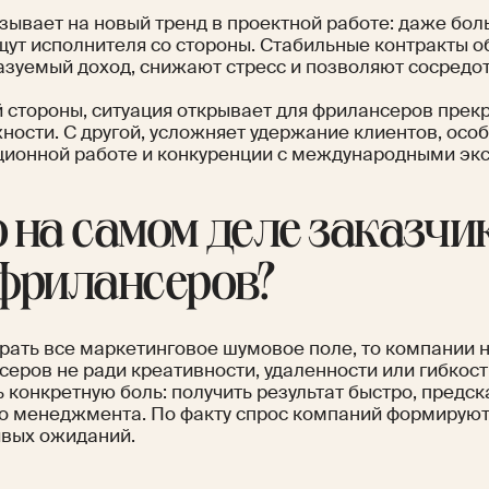
азывает на новый тренд в проектной работе: даже бо
щут исполнителя со стороны. Стабильные контракты 
азуемый доход, снижают стресс и позволяют сосредот
й стороны, ситуация открывает для фрилансеров прек
ности. С другой, усложняет удержание клиентов, осо
ционной работе и конкуренции с международными эк
 на самом деле заказчи
 фрилансеров?
брать все маркетинговое шумовое поле, то компании
еров не ради креативности, удаленности или гибкост
 конкретную боль: получить результат быстро, предск
о менеджмента. По факту спрос компаний формируют
ивых ожиданий.