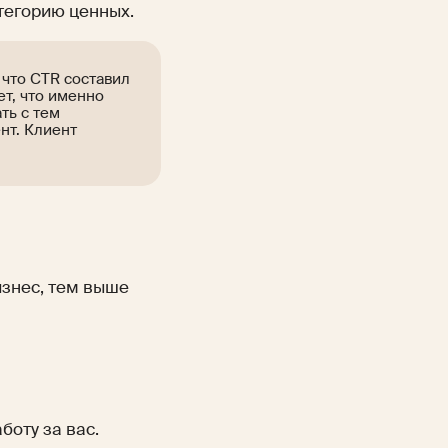
атегорию ценных.
 что CTR составил
ет, что именно
ть с тем
нт. Клиент
изнес, тем выше
боту за вас.