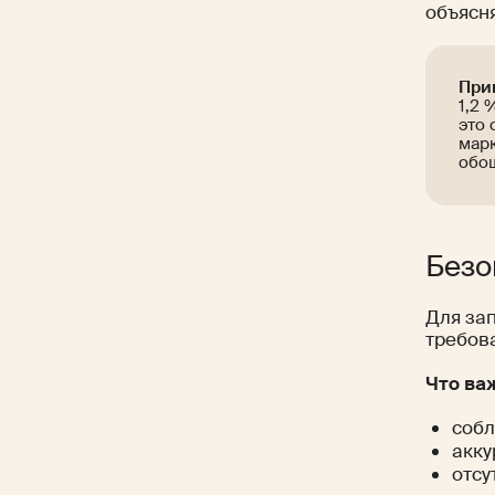
объясня
При
1,2 
это 
мар
обош
Безо
Для за
требов
Что ва
соб
акку
отсу