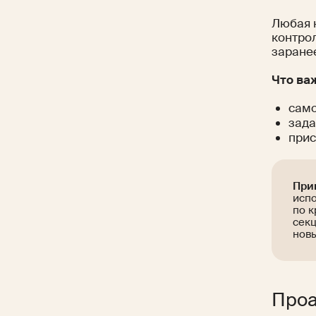
Любая 
контрол
заранее
Что ва
само
зада
прис
При
испо
по к
секц
новы
Проа