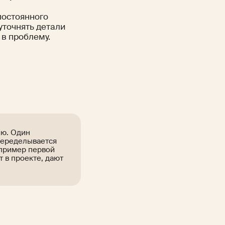
постоянного
уточнять детали
 в проблему.
ию. Один
 переделывается
т пример первой
т в проекте, дают