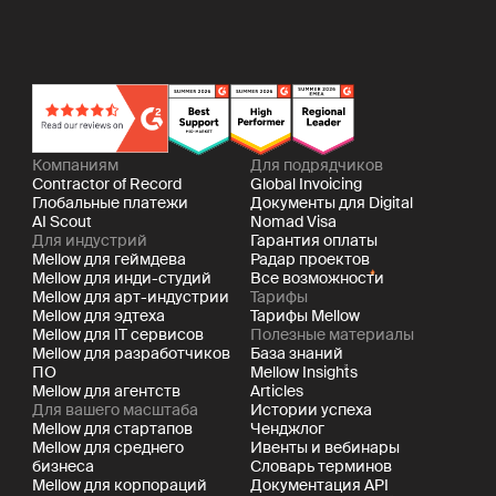
Компаниям
Для подрядчиков
Contractor of Record
Global Invoicing
Глобальные платежи
Документы для Digital
AI Scout
Nomad Visa
Для индустрий
Гарантия оплаты
Mellow для геймдева
Радар проектов
Mellow для инди-студий
Все возможности
Mellow для арт-индустрии
Тарифы
Mellow для эдтеха
Тарифы Mellow
Mellow для IT сервисов
Полезные материалы
Mellow для разработчиков
База знаний
ПО
Mellow Insights
Mellow для агентств
Articles
Для вашего масштаба
Истории успеха
Mellow для стартапов
Ченджлог
Mellow для среднего
Ивенты и вебинары
бизнеса
Словарь терминов
Mellow для корпораций
Документация API