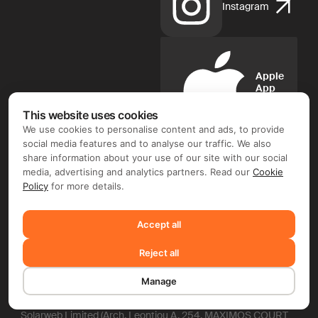
Instagram
Apple
App
Store
This website uses cookies
We use cookies to personalise content and ads, to provide
social media features and to analyse our traffic. We also
share information about your use of our site with our social
media, advertising and analytics partners. Read our
Cookie
Google
Policy
for more details.
Play
Accept all
FIX FREELANCER LTD ©. Document flow and e-signature
Reject all
operator: FIX FREELANCER LTD (Arch. Leontiou A, 254,
MAXIMOS COURT A, 5th floor, Flat/Office 51, 3020 Limassol,
Cyprus). Depending on the chosen product and your region,
Manage
you may require entering into a separate contract with FIX
FREELANCER LTD and/or another company, including TMS
Solarweb Limited (Arch. Leontiou A, 254, MAXIMOS COURT