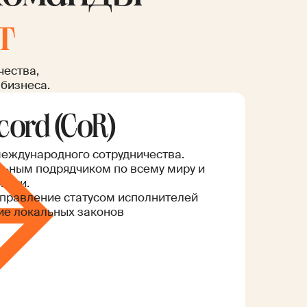
т
чества,
 бизнеса.
cord (CoR)
еждународного сотрудничества.
льным подрядчиком по всему миру и
иски.
управление статусом исполнителей
ие локальных законов