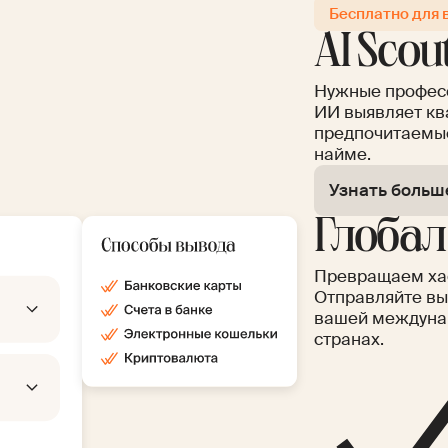
Бесплатно для 
AI Scou
Нужные професс
Разг
ИИ выявляет кв
и фи
предпочитаемые
найме.
Узнать больш
Глоба
Превращаем хао
Отправляйте вы
вашей междунар
странах.
От 3,5% — платите по факту