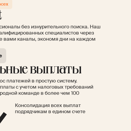
всех
t
ионалы без изнурительного поиска. Наш
рузка HR, юридического
алифицированных специалистов через
нансового отделов
 вами каналы, экономя дни на каждом
е
льные выплаты
с платежей в простую систему.
платы с учетом налоговых требований
одной команде в более чем 100
Консолидация всех выплат
подрядчикам в едином счете