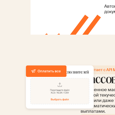
Авто
доку
Работает с API 
Массо
Мгновенное ма
высокой текуче
сотни или даже
с автоматическ
выплатами.