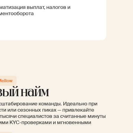
матизация выплат, налогов и
ментооборота
Без иностранных юрлиц
Mellow
и бюрократии
вый найм
сштабирование команды. Идеально при
сти или сезонных пиках — привлекайте
 тысячи специалистов за считанные минуты
ими KYC-проверками и мгновенными