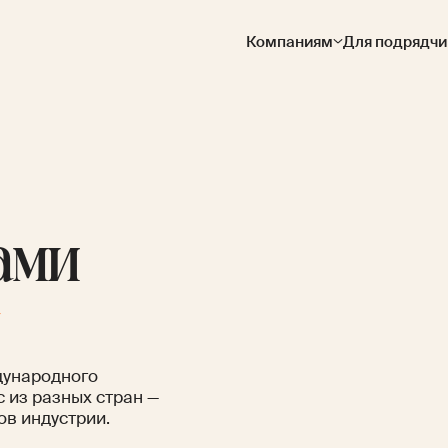
Компаниям
Для подрядчи
ами
дународного
с из разных стран —
ов индустрии.