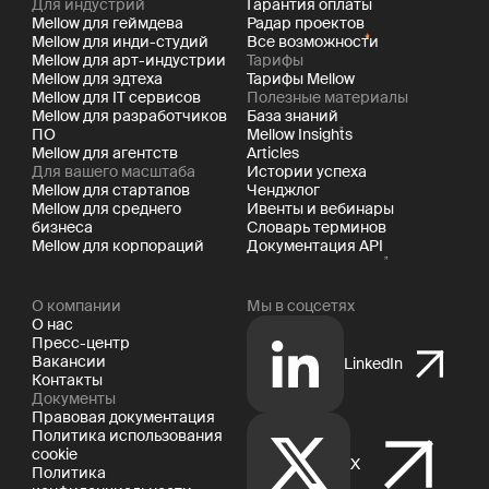
Для индустрий
Гарантия оплаты
Mellow для геймдева
Радар проектов
Mellow для инди-студий
Все возможности
Mellow для арт-индустрии
Тарифы
Mellow для эдтеха
Тарифы Mellow
Mellow для IT сервисов
Полезные материалы
Mellow для разработчиков
База знаний
ПО
Mellow Insights
Mellow для агентств
Articles
Для вашего масштаба
Истории успеха
Mellow для стартапов
Ченджлог
Mellow для среднего
Ивенты и вебинары
бизнеса
Словарь терминов
Mellow для корпораций
Документация API
О компании
Мы в соцсетях
О нас
Пресс-центр
Вакансии
LinkedIn
Контакты
Документы
Правовая документация
Политика использования
cookie
X
Политика